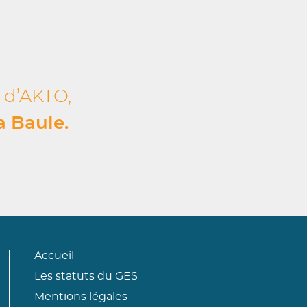
e d’AKTO,
a Baule.
Accueil
Les statuts du GES
Mentions légales