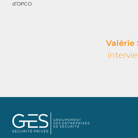
d’OPCO.
Valérie
intervi