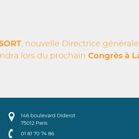
 SORT
, nouvelle Directrice général
endra lors du prochain
Congrès à L
146 boulevard Diderot
75012 Paris
01 81 70 74 86