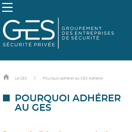
Le GES
Pourquoi adhérer au GES
Adhérer
POURQUOI ADHÉRER
AU GES