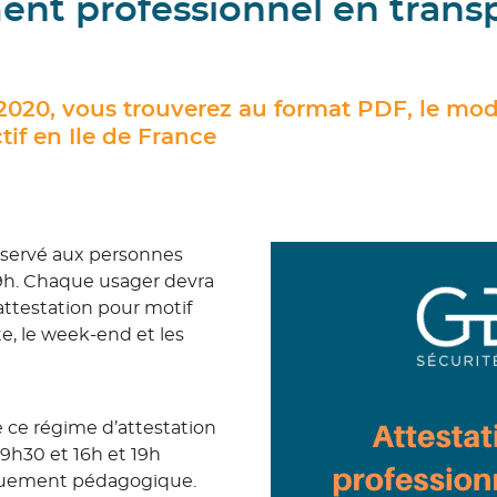
nt professionnel en transpo
i 2020, vous trouverez au format PDF, le mo
tif en Ile de France
réservé aux personnes
19h. Chaque usager devra
ttestation pour motif
e, le week-end et les
e ce régime d’attestation
 9h30 et 16h et 19h
iquement pédagogique.