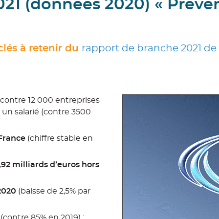
21 (données 2020) « Préven
clés à retenir du
rapport de branche 2021 de 
contre 12 000 entreprises
un salarié (contre 3500
-France
(chiffre stable en
,92 milliards d’euros hors
 2020
(baisse de 2,5% par
(contre 85% en 2019) ;