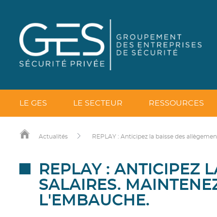
LE GES
LE SECTEUR
RESSOURCES
Actualités
REPLAY : Anticipez la baisse des allègement
REPLAY : ANTICIPEZ 
SALAIRES. MAINTENE
L'EMBAUCHE.