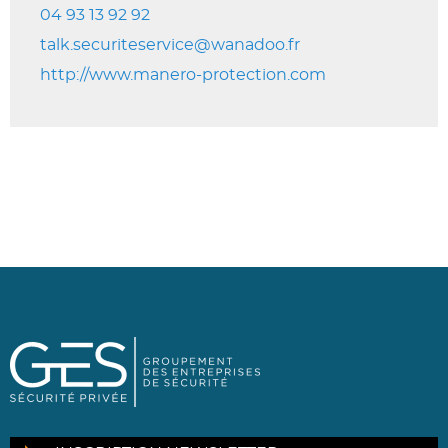
04 93 13 92 92
talk.securiteservice@wanadoo.fr
http://www.manero-protection.com