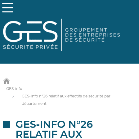
GES-info
GES-Info n°26 relatif aux effectifs de sécurité par
département
GES-INFO N°26
RELATIF AUX