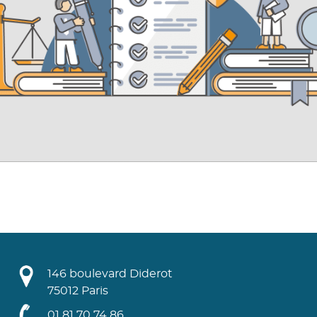
146 boulevard Diderot
75012 Paris
01 81 70 74 86