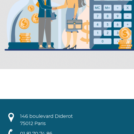
146 boulevard Diderot
75012 Paris
01 81 70 74 86