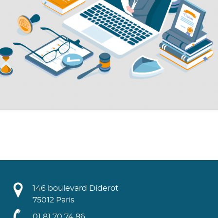
146 boulevard Diderot
75012 Paris
01 81 70 74 86