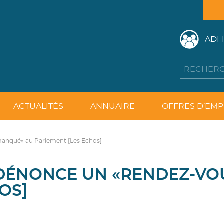
ADH
ACTUALITÉS
ANNUAIRE
OFFRES D’EMP
manqué» au Parlement [Les Echos]
E DÉNONCE UN «RENDEZ-V
OS]